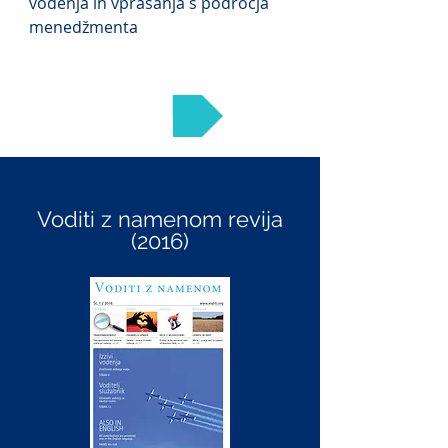
vodenja in vprašanja s področja
menedžmenta
Branje
Voditi z namenom revija
(2016)