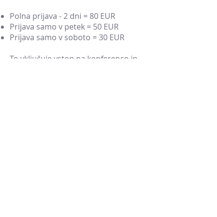
Polna prijava - 2 dni = 80 EUR
Prijava samo v petek = 50 EUR
Prijava samo v soboto = 30 EUR
To vključuje vstop na konferenco in
na vse aktivnosti, odmore s kavo,
kosilo in večerjo.
Če želite račun z nazivom, pri prijavi
obvezno vpišite naslovnika računa in
naslov, kamor račun pošljemo.
Ta način je možen le z vnaprejšnjim
plačilom.
Na konferenci bomo prav tako
pobrali prostovoljne prispevke za
delno pokritje stroškov konference.
Za morebitna druga vprašanja vas prosimo, da na